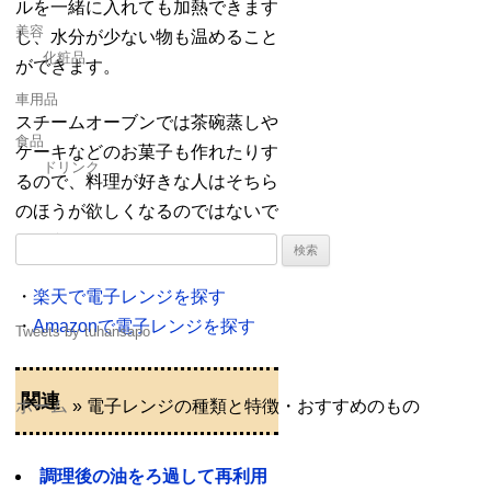
ルを一緒に入れても加熱できます
美容
し、水分が少ない物も温めること
化粧品
ができます。
車用品
スチームオーブンでは茶碗蒸しや
食品
ケーキなどのお菓子も作れたりす
ドリンク
るので、料理が好きな人はそちら
のほうが欲しくなるのではないで
しょうか。
検
索:
・
楽天で電子レンジを探す
・
Amazonで電子レンジを探す
Tweets by tuhansapo
関連
ホーム
»
電子レンジの種類と特徴・おすすめのもの
調理後の油をろ過して再利用