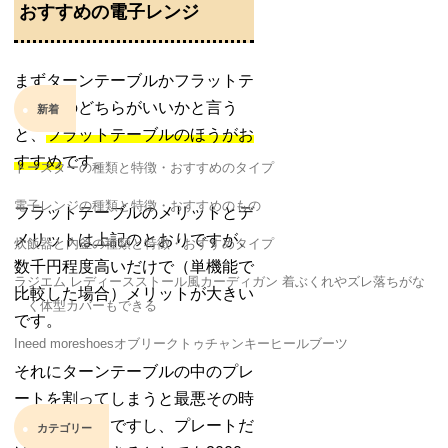
おすすめの電子レンジ
まずターンテーブルかフラットテ
ーブルのどちらがいいかと言う
新着
と、
フラットテーブルのほうがお
すすめ
です。
トースターの種類と特徴・おすすめのタイプ
電子レンジの種類と特徴・おすすめのもの
フラットテーブルのメリットとデ
メリットは上記のとおりですが、
炊飯器と内釜の種類と特徴・おすすめタイプ
数千円程度高いだけで（単機能で
ラジエム レディースストール風カーディガン 着ぶくれやズレ落ちがな
比較した場合）メリットが大きい
く体型カバーもできる
です。
Ineed moreshoesオブリークトゥチャンキーヒールブーツ
それにターンテーブルの中のプレ
ートを割ってしまうと最悪その時
点で買い替えですし、プレートだ
カテゴリー