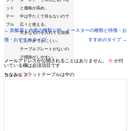
ット
と価格が高め。
テー
中は平たくて何もないので
ブル
広々と使える。
←
炊飯器と内釜の種類と特
トースターの種類と特徴・お
大きなものを入れても加熱
徴・おすすめタイプ
すすめのタイプ
→
にムラができにくい。
テーブルプレートがないの
で掃除がしやすい。
メールアドレスが公開されることはありません。
※
が付
いている欄は必須項目です
ちなみにフラットテーブルは中の
コメント
※
物を温めるためのマイクロ波が拡
散される造りになっているので、
ターンテーブルのようにプレート
で回さなくても全体を温めること
ができます。
電子レンジを購入するなら、まず