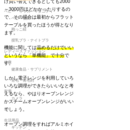
け買い替えできるとしても2000
～3000円ほどかかったりするの
ベビー・キッズ・マタニティ
で、その場合は最初からフラット
ベビー寝具
テーブルを買ったほうが得となり
抱っこ紐
ます。
授乳ブラ・ナイトブラ
機能に関しては
温めるだけでいい
レディースファッション
というなら「単機能」で十分
で
健康
す。
健康食品・サプリメント
しかし電子レンジを利用していろ
育毛・発毛剤
いろな調理ができたらいいなと考
家電
えるなら、やはりオーブンレンジ
カメラ
かスチームオーブンレンジがいい
でしょう。
本
生活用品
オーブン調理をすればアルミホイ
キッチン