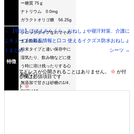
ー糖質 75ｇ
ナトリウム 0.0mg
ガラクトオリゴ糖 56.25g
←
【明治】ほほえみらくら
おねしょや寝汗対策、介護に
シロップタイプなのでその
くキューブの製品情報と口コ
使えるイクズス防水おねしょ
まま飲める。
粉末タイプと違い保存中に
ミまとめ
シーツ
→
湿気たり、飲み物などに使
特徴
う時に溶け残ったりする心
メールアドレスが公開されることはありません。
※
が付
配がない。
いている欄は必須項目です
無添加で甘さは砂糖の1/4、
コメント
※
GI値は10。
※2021年8月4日情報取得。製品
の仕様などは各ショップ、時期に
より違うこともあり、大きく変更
される場合もあります。