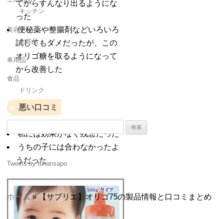
てからすんなり出るようにな
キッチン
った
便秘薬や整腸剤などいろいろ
美容
化粧品
試してもダメだったが、この
オリゴ糖を取るようになって
車用品
から改善した
食品
ドリンク
悪い口コミ
検
私には効果がなく残念だった
索:
うちの子には合わなかったよ
うだった
Tweets by tuhansapo
ホーム
»
【サプリエ】オリゴ75の製品情報と口コミまとめ