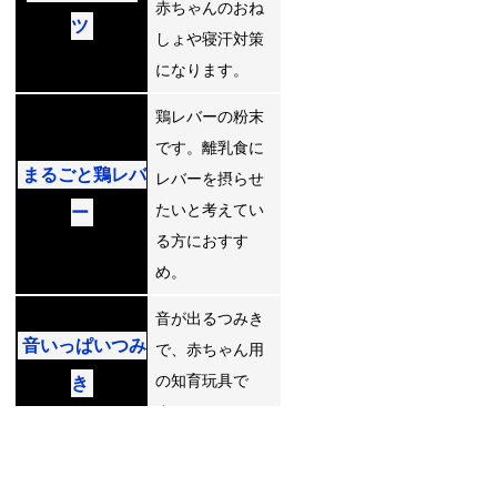
赤ちゃんのおね
ツ
しょや寝汗対策
になります。
鶏レバーの粉末
です。離乳食に
まるごと鶏レバ
レバーを摂らせ
たいと考えてい
ー
る方におすす
め。
音が出るつみき
音いっぱいつみ
で、赤ちゃん用
の知育玩具で
き
す。
カテゴリー:
食品
| 投稿日:
2021年8月4日