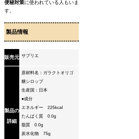
便秘対策
に使われている人もいま
す。
製品情報
サプリエ
販売元
原材料名：ガラクトオリゴ
糖シロップ
生産国：日本
●成分
エネルギー 225kcal
製品の
たんぱく質 0.0g
詳細
脂質 0.0g
炭水化物 75g