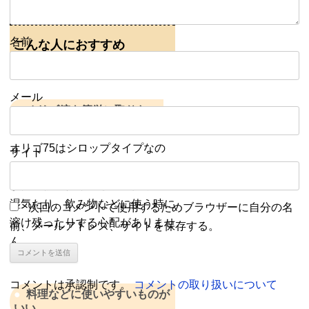
名前
こんな人におすすめ
メール
オリゴ糖を簡単に取りたい
オリゴ75はシロップタイプなの
サイト
でそのまま飲むこともできます。
また、粉末タイプと違い保存中に
湿気たり、飲み物などに使う時に
次回のコメントで使用するためブラウザーに自分の名
溶け残ったりする心配がありませ
前、メールアドレス、サイトを保存する。
ん。
コメントは承認制です。
コメントの取り扱いについて
料理などに使いやすいものが
いい