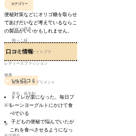
カテゴリー
便秘対策などにオリゴ糖を取らせ
ベビー・キッズ・マタニティ
てあげたいなと考えているならこ
ベビー寝具
の製品がいいかもしれません。
抱っこ紐
口コミ情報
授乳ブラ・ナイトブラ
レディースファッション
健康
いい口コミ
健康食品・サプリメント
育毛・発毛剤
トイレが楽になった。毎日プ
レーンヨーグルトにかけて食
家電
カメラ
べている
子どもの便秘で悩んでいたが
本
これを食べさせるようになっ
生活用品