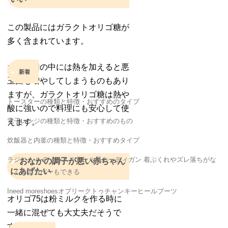
この製品にはガラクトオリゴ糖が
多く含まれています。
オリゴ糖の中には熱を加えると悪
新着
玉菌も増やしてしまうものもあり
ますが、ガラクトオリゴ糖は熱や
トースターの種類と特徴・おすすめのタイプ
酸に強いので料理にも安心して使
電子レンジの種類と特徴・おすすめのもの
えます。
炊飯器と内釜の種類と特徴・おすすめタイプ
ラジエム レディースストール風カーディガン 着ぶくれやズレ落ちがな
おなかの調子が悪い赤ちゃん
にあげたい
く体型カバーもできる
Ineed moreshoesオブリークトゥチャンキーヒールブーツ
オリゴ75は粉ミルクを作る時に
一緒に混ぜても大丈夫だそうで
す。