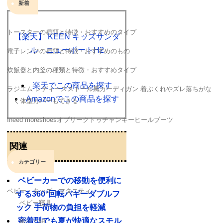
新着
トースターの種類と特徴・おすすめのタイプ
【楽天】 KEEN キッズサンダ
ル ニューポートH2
電子レンジの種類と特徴・おすすめのもの
炊飯器と内釜の種類と特徴・おすすめタイプ
楽天でこの商品を探す
ラジエム レディースストール風カーディガン 着ぶくれやズレ落ちがな
Amazonでこの商品を探す
く体型カバーもできる
Ineed moreshoesオブリークトゥチャンキーヒールブーツ
関連
カテゴリー
ベビーカーでの移動を便利に
ベビー・キッズ・マタニティ
する360°回転バギーダブルフ
ベビー寝具
ック 手荷物の負担を軽減
密着型でも夏が快適なスモル
抱っこ紐