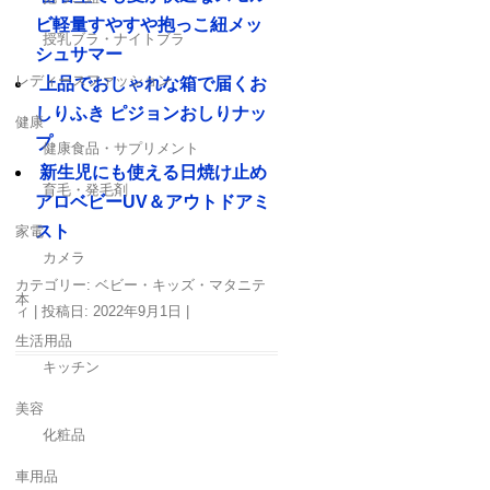
ビ軽量すやすや抱っこ紐メッ
授乳ブラ・ナイトブラ
シュサマー
レディースファッション
上品でおしゃれな箱で届くお
しりふき ピジョンおしりナッ
健康
プ
健康食品・サプリメント
新生児にも使える日焼け止め
育毛・発毛剤
アロベビーUV＆アウトドアミ
スト
家電
カメラ
カテゴリー:
ベビー・キッズ・マタニテ
本
ィ
| 投稿日:
2022年9月1日
|
生活用品
キッチン
美容
化粧品
車用品