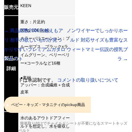
KEEN
販売元
重さ：片足約
304g（24.5cm）
←
商品総数2000点越えもア
ノンワイヤーでしっかりホー
カラーバリエーション：ブ
リ 相手の欲しいものが見つ
ルド 対応サイズも豊富なス
ルーデプス、ブラック×ラ
かりやすいプレミアムカタロ
ウィートマミー伝説の授乳ブ
イムグリーン、ベリーベリ
製品の
グギフト
ラ
→
ー×コーラルなど16種
詳細
●素材
コメントは承認制です。
コメントの取り扱いについて
アッパー：合成繊維＋合成
皮革
アウトソール：ラバー
ベビー・キッズ・マタニティのpickup商品
水のあるアウトドアフィー
簡単取り付けでチャイルドシートが不要になるスマートキッズ
ルドを想定し、水を吸収し
ベルト