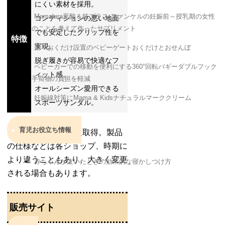
にくい素材を採用。
Mamalura葉酸＆鉄プラス ファンケルの妊娠前～授乳期の女性
コンディションの悪い地面
のことを考えて作ったサプリメント
でも安定したグリップ性を
特徴
実現。
楽々おくだけ設置のベビーゲートおくだけとおせんぼ
脱ぎ履きが容易で快適なフ
ベビーカーでの移動を便利にする360°回転バギーダブルフック
ィット感。
手荷物の負担を軽減
オールシーズン愛用できる
妊娠線対策にMama & Kidsナチュラルマーククリーム
スポーツサンダル。
育児お役立ち情報
※2022年9月1日情報取得。製品
の仕様などは各ショップ、時期に
より違うこともあり、大きく変更
赤ちゃんが泣いたときの効果的な寝かしつけ方
される場合もあります。
販売サイト