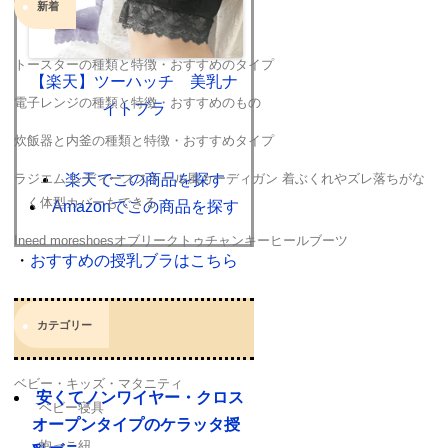
新着
トースターの種類と特徴・おすすめのタイプ
【楽天】ツーハッチ 美乳ナ
電子レンジの種類と特徴・おすすめのもの
イトブラ
炊飯器と内釜の種類と特徴・おすすめタイプ
ラジエム レディースストール風カーディガン 着ぶくれやズレ落ちがな
楽天でこの商品を探す
く体型カバーもできる
Amazonでこの商品を探す
Ineed moreshoesオブリークトゥチャンキーヒールブーツ
・
おすすめの授乳ブラはこちら
カテゴリー
関連
ベビー・キッズ・マタニティ
安くてノンワイヤー・クロス
ベビー寝具
オープンタイプのケラッタ授
抱っこ紐