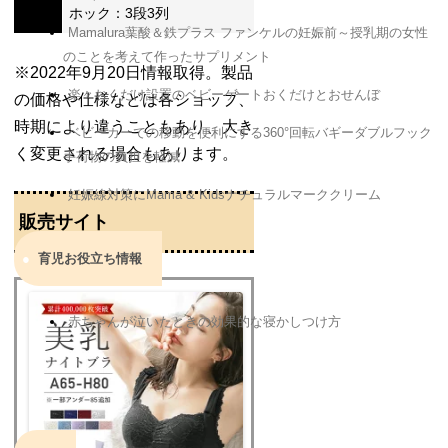
ホック：3段3列
Mamalura葉酸＆鉄プラス ファンケルの妊娠前～授乳期の女性
のことを考えて作ったサプリメント
※2022年9月20日情報取得。製品
楽々おくだけ設置のベビーゲートおくだけとおせんぼ
の価格や仕様などは各ショップ、
時期により違うこともあり、大き
ベビーカーでの移動を便利にする360°回転バギーダブルフック
く変更される場合もあります。
手荷物の負担を軽減
妊娠線対策にMama & Kidsナチュラルマーククリーム
販売サイト
育児お役立ち情報
赤ちゃんが泣いたときの効果的な寝かしつけ方