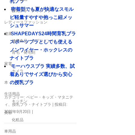
乳ブラ
密着型でも夏が快適なスモル
授乳ブラ・ナイトブラ
ビ軽量すやすや抱っこ紐メッ
レディースファッション
シュサマー
SHAPEDAYS24時間育乳ブラ
健康
健康食品・サプリメント
スポーツブラとしても使える
ノンワイヤー・ホックレスの
育毛・発毛剤
ナイトブラ
家電
モーハウスブラ 実績多数、試
カメラ
着ありでサイズ選びから安心
の授乳ブラ
本
生活用品
カテゴリー:
ベビー・キッズ・マタニテ
キッチン
ィ
、
授乳ブラ・ナイトブラ
| 投稿日:
2022年9月20日
|
美容
化粧品
車用品