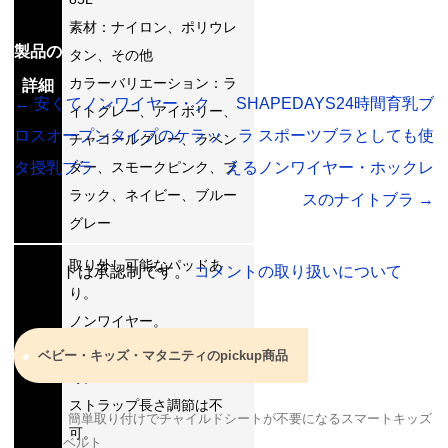
素材：ナイロン、ポリウレ
製品の
タン、その他
カラーバリエーション：ラ
詳細
←
安くてノンワイヤー・ク
SHAPEDAYS24時間育乳ブ
イトグレー、アイボリー、
ロスオープンタイプのケラッ
ラ スポーツブラとしても使
チャコールグレー、ラベン
タ授乳ブラ
ダー、スモークピンク、ブ
えるノンワイヤー・ホックレ
ラック、ネイビー、ブルー
スのナイトブラ
→
グレー
取り外し可能なパッドあ
コメントは承認制です。
コメントの取り扱いについて
り。
ノンワイヤー。
ストラップ取り外しは不
ベビー・キッズ・マタニティのpickup商品
特徴
可。
ストラップ長さ調節は不
簡単取り付けでチャイルドシートが不要になるスマートキッズ
可。
ベルト